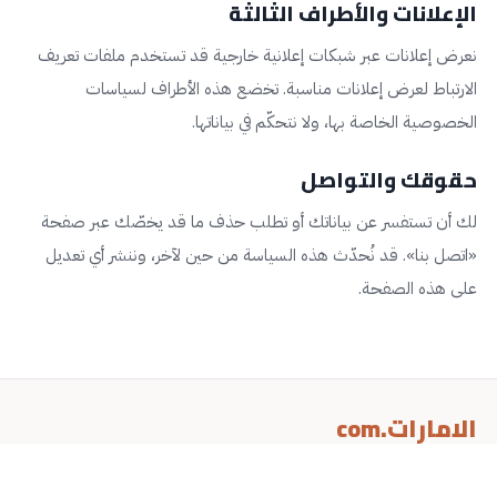
الإعلانات والأطراف الثالثة
نعرض إعلانات عبر شبكات إعلانية خارجية قد تستخدم ملفات تعريف
الارتباط لعرض إعلانات مناسبة. تخضع هذه الأطراف لسياسات
الخصوصية الخاصة بها، ولا نتحكّم في بياناتها.
حقوقك والتواصل
لك أن تستفسر عن بياناتك أو تطلب حذف ما قد يخصّك عبر صفحة
«اتصل بنا». قد نُحدّث هذه السياسة من حين لآخر، وننشر أي تعديل
على هذه الصفحة.
الامارات.com
الامارات — جزء من الشبكة العربية، محتوى عربي مختار ومُحدَّث.
عن الموقع
سياسة الخصوصية
شروط الاستخدام
اتصل بنا